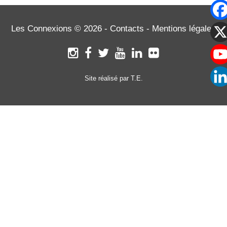
L'ARTICLE
Les Connexions © 2026 -
Contacts
-
Mentions légales
Site réalisé par T.E.