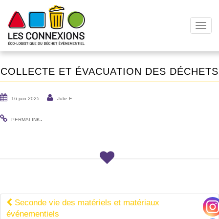
T
o
g
g
COLLECTE ET ÉVACUATION DES DÉCHETS
l
e
n
16 juin 2025
Julie F
a
v
.
PERMALINK
i
g
a
t
i
o
n
NAVIGATION
Seconde vie des matériels et matériaux
DE
événementiels