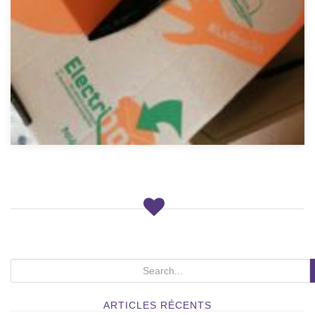
S
e
a
ARTICLES RÉCENTS
r