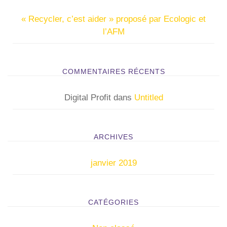
c
« Recycler, c’est aider » proposé par Ecologic et
h
l’AFM
f
o
r
:
COMMENTAIRES RÉCENTS
Digital Profit
dans
Untitled
ARCHIVES
janvier 2019
CATÉGORIES