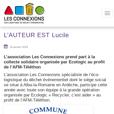
T
o
g
g
L’AUTEUR EST
Lucile
l
e
16 janvier 2019
n
a
L’association Les Connexions prend part à la
v
collecte solidaire organisée par Ecologic au profit
i
de l’AFM-Téléthon
g
L’association Les Connexions spécialiste de l’éco-
a
logistique du déchet événementiel dont le siège social
t
se situe à Alba-la-Romaine en Ardèche, participe cette
année avec toute son équipe à la grande opération
i
organisée par Ecologic « Recycler, c’est aider » au
o
profit de l’AFM-Téléthon.
n