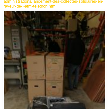
administrations/lancement-des-collectes-solidaires-en-
faveur-de-l-afm-telethon.html