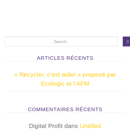
S
e
a
ARTICLES RÉCENTS
r
c
« Recycler, c’est aider » proposé par
h
Ecologic et l’AFM
f
o
r
COMMENTAIRES RÉCENTS
:
Digital Profit
dans
Untitled