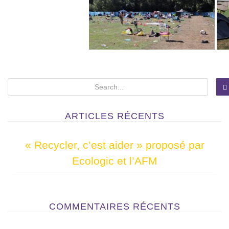
S
e
a
ARTICLES RÉCENTS
r
c
« Recycler, c’est aider » proposé par
h
Ecologic et l’AFM
f
o
r
COMMENTAIRES RÉCENTS
: