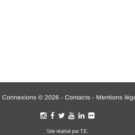
 Connexions © 2026 -
Contacts
-
Mentions lég
Site réalisé par T.E.