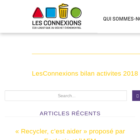
QUI SOMMES-N
LesConnexions bilan activites 2018
S
e
a
ARTICLES RÉCENTS
r
c
« Recycler, c’est aider » proposé par
h