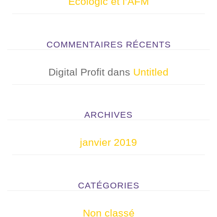
Ecologic et l’AFM
f
o
r
COMMENTAIRES RÉCENTS
:
Digital Profit
dans
Untitled
ARCHIVES
janvier 2019
CATÉGORIES
Non classé