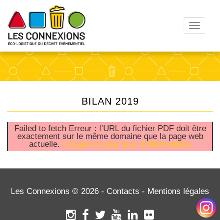
T
o
g
g
l
e
n
BILAN 2019
a
v
Failed to fetch Erreur : l’URL du fichier PDF doit être
i
exactement sur le même domaine que la page web
g
actuelle.
Cliquez ici pour plus d’informations
a
t
i
o
Les Connexions © 2026 -
Contacts
-
Mentions légales
n