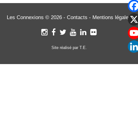
L'ARTICLE
Les Connexions © 2026 -
Contacts
-
Mentions légales
Site réalisé par T.E.