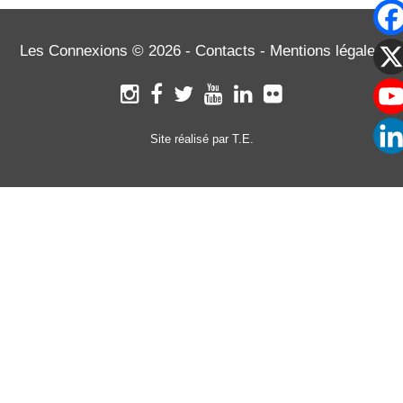
L'ARTICLE
Les Connexions © 2026 -
Contacts
-
Mentions légales
Site réalisé par T.E.