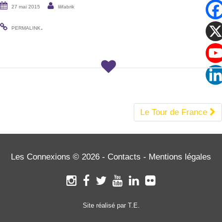
27 mai 2015
lilifabrik
.
PERMALINK
NAVIGATION
Le Tour de France
DE
L'ARTICLE
Les Connexions © 2026 -
Contacts
-
Mentions légales
Site réalisé par T.E.